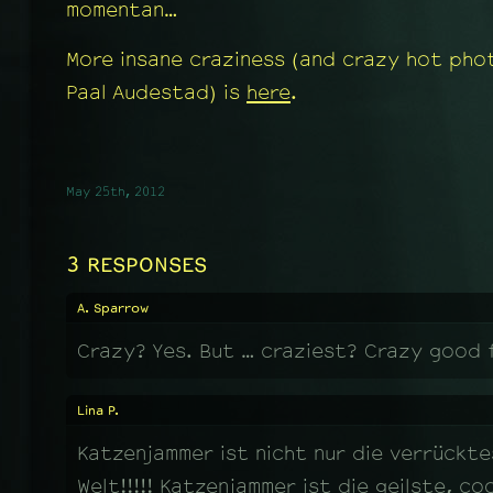
momentan…
More insane craziness (and crazy hot phot
Paal Audestad) is
here
.
May 25th, 2012
3 RESPONSES
A. Sparrow
Crazy? Yes. But … craziest? Crazy good 
Lina P.
Katzenjammer ist nicht nur die verrückte
Welt!!!!! Katzenjammer ist die geilste, co